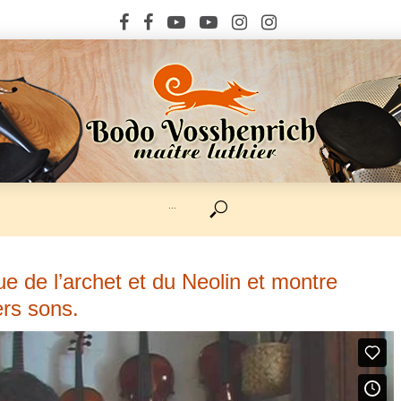
···
e de l’archet et du Neolin et montre
rs sons.