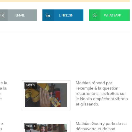
EMAIL
LINKEDIN
WHATSAPP
e la
Mathias répond par
VIDEO
e la
l’exemple à la question
e
récurrente si les frettes sur
e
le Neolin empêchent vibrato
et glissando.
ue
Mathias Guerry parle de sa
VIDEO
au
découverte et de son