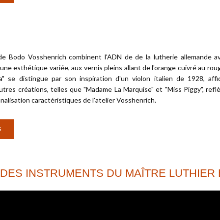
e Bodo Vosshenrich combinent l'ADN de de la lutherie allemande ave
une esthétique variée, aux vernis pleins allant de l'orange cuivré au ro
a" se distingue par son inspiration d'un violon italien de 1928, af
utres créations, telles que "Madame La Marquise" et "Miss Piggy", refl
nalisation caractéristiques de l'atelier Vosshenrich.
S
 DES INSTRUMENTS DU MAÎTRE LUTHIE