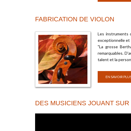
FABRICATION DE VIOLON
Les instruments d
exceptionnelle et 
"La grosse Berth
remarquables. D'a
talent et la person
EN SAVOIR PLU
DES MUSICIENS JOUANT SUR