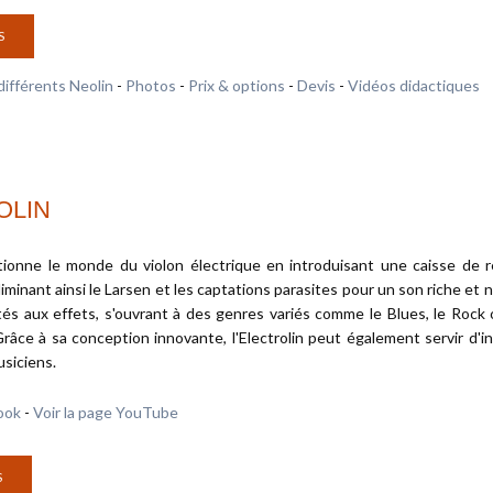
S
différents Neolin
-
Photos
-
Prix & options
-
Devis
-
Vidéos didactiques
OLIN
lutionne le monde du violon électrique en introduisant une caisse de
iminant ainsi le Larsen et les captations parasites pour un son riche et
tés aux effets, s'ouvrant à des genres variés comme le Blues, le Rock 
Grâce à sa conception innovante, l'Electrolin peut également servir d'i
usiciens.
ook
-
Voir la page YouTube
S